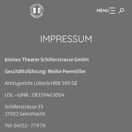
MENU
Zum Hauptinhalt springen
IMPRESSUM
kleines Theater Schillerstrasse GmbH
G
eschäftsführung: Me
ike Peemöller
Amtsgericht Lübeck HRB 390 GE
USt.-IdNR.: DE159463004
Schillerstrasse 33
21502 Geesthacht
Tel: 04152-77979