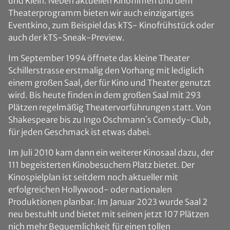
und Klein. Neben aktuellen Kinofilmen und dem
Theaterprogramm bieten wir auch einzigartiges
Eventkino, zum Beispiel das kTS- Kinofrühstück oder
auch der kTS-Sneak-Preview.
Im September 1994 öffnete das kleine Theater
Schillerstrasse erstmalig den Vorhang mit lediglich
einem großen Saal, der für Kino und Theater genutzt
wird. Bis heute finden in dem großen Saal mit 293
Plätzen regelmäßig Theatervorführungen statt. Von
Shakespeare bis zu Ingo Oschmann´s Comedy-Club,
für jeden Geschmack ist etwas dabei.
Im Juli 2010 kam dann ein weiterer Kinosaal dazu, der
111 begeisterten Kinobesuchern Platz bietet. Der
Kinospielplan ist seitdem noch aktueller mit
erfolgreichen Hollywood- oder nationalen
Produktionen planbar. Im Januar 2023 wurde Saal 2
neu bestuhlt und bietet mit seinen jetzt 107 Plätzen
nich mehr Bequemlichkeit für einen tollen