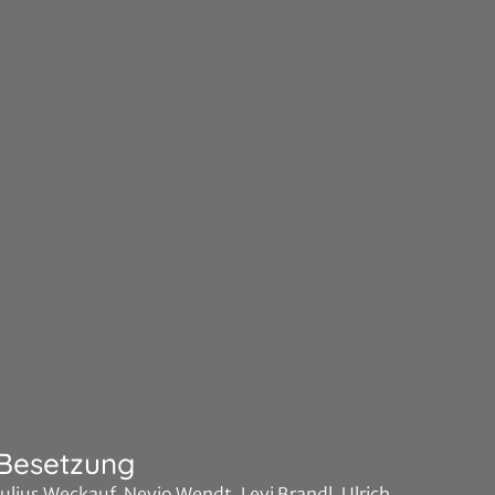
Besetzung
Julius Weckauf, Nevio Wendt, Levi Brandl, Ulrich