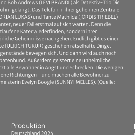
d Bob Andrews (LEVI BRANDL) als Detektiv-Trio Die
 Ruhm gelangt. Das Telefon in ihrer geheimen Zentrale
FLORIAN LUKAS) und Tante Mathilda (JÖRDIS TRIEBEL)
anter, neuer Fall erstmal auf sich warten. Denn die
tlaufene Kater wiederfinden, sondern ihrer
ärliche Geheimnisse nachgehen. Endlich gibt es einen
ice (ULRICH TUKUR) geschehen rätselhafte Dinge.
Gegenstände bewegen sich. Und dann wird auch noch
Karpatenhund. Außerdem geistert eine unheimliche
zt alle Bewohner in Angst und Schrecken. Die wenigen
edene Richtungen - und machen alle Bewohner zu
meisterin Evelyn Boogle (SUNNYI MELLES). (Quelle:
Produktion
Deutschland 2024