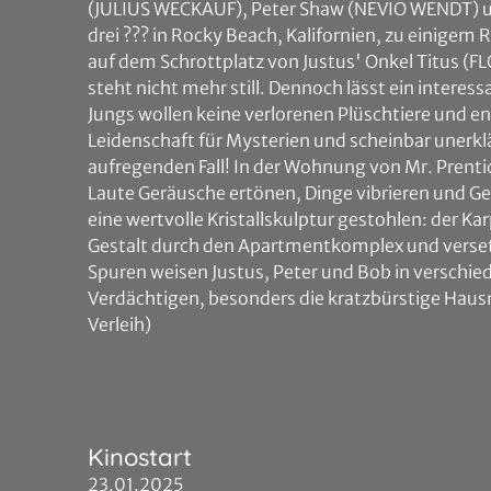
(JULIUS WECKAUF), Peter Shaw (NEVIO WENDT) un
drei ??? in Rocky Beach, Kalifornien, zu einigem
auf dem Schrottplatz von Justus' Onkel Titus (
steht nicht mehr still. Dennoch lässt ein interess
Jungs wollen keine verlorenen Plüschtiere und en
Leidenschaft für Mysterien und scheinbar unerkl
aufregenden Fall! In der Wohnung von Mr. Prent
Laute Geräusche ertönen, Dinge vibrieren und 
eine wertvolle Kristallskulptur gestohlen: der 
Gestalt durch den Apartmentkomplex und verset
Spuren weisen Justus, Peter und Bob in verschi
Verdächtigen, besonders die kratzbürstige Haus
Verleih)
Kinostart
23.01.2025